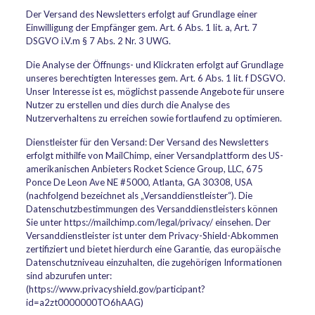
Der Versand des Newsletters erfolgt auf Grundlage einer
Einwilligung der Empfänger gem. Art. 6 Abs. 1 lit. a, Art. 7
DSGVO i.V.m § 7 Abs. 2 Nr. 3 UWG.
Die Analyse der Öffnungs- und Klickraten erfolgt auf Grundlage
unseres berechtigten Interesses gem. Art. 6 Abs. 1 lit. f DSGVO.
Unser Interesse ist es, möglichst passende Angebote für unsere
Nutzer zu erstellen und dies durch die Analyse des
Nutzerverhaltens zu erreichen sowie fortlaufend zu optimieren.
Dienstleister für den Versand: Der Versand des Newsletters
erfolgt mithilfe von MailChimp, einer Versandplattform des US-
amerikanischen Anbieters Rocket Science Group, LLC, 675
Ponce De Leon Ave NE #5000, Atlanta, GA 30308, USA
(nachfolgend bezeichnet als „Versanddienstleister“). Die
Datenschutzbestimmungen des Versanddienstleisters können
Sie unter https://mailchimp.com/legal/privacy/ einsehen. Der
Versanddienstleister ist unter dem Privacy-Shield-Abkommen
zertifiziert und bietet hierdurch eine Garantie, das europäische
Datenschutzniveau einzuhalten, die zugehörigen Informationen
sind abzurufen unter:
(https://www.privacyshield.gov/participant?
id=a2zt0000000TO6hAAG)