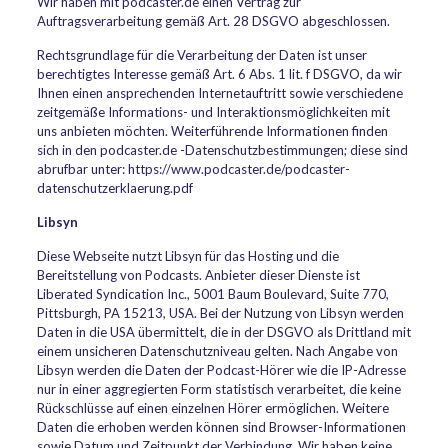
Wir haben mit podcaster.de einen Vertrag zur
Auftragsverarbeitung gemäß Art. 28 DSGVO abgeschlossen.
Rechtsgrundlage für die Verarbeitung der Daten ist unser
berechtigtes Interesse gemäß Art. 6 Abs. 1 lit. f DSGVO, da wir
Ihnen einen ansprechenden Internetauftritt sowie verschiedene
zeitgemäße Informations- und Interaktionsmöglichkeiten mit
uns anbieten möchten. Weiterführende Informationen finden
sich in den podcaster.de -Datenschutzbestimmungen; diese sind
abrufbar unter: https://www.podcaster.de/podcaster-
datenschutzerklaerung.pdf
Libsyn
Diese Webseite nutzt Libsyn für das Hosting und die
Bereitstellung von Podcasts. Anbieter dieser Dienste ist
Liberated Syndication Inc., 5001 Baum Boulevard, Suite 770,
Pittsburgh, PA 15213, USA. Bei der Nutzung von Libsyn werden
Daten in die USA übermittelt, die in der DSGVO als Drittland mit
einem unsicheren Datenschutzniveau gelten. Nach Angabe von
Libsyn werden die Daten der Podcast-Hörer wie die IP-Adresse
nur in einer aggregierten Form statistisch verarbeitet, die keine
Rückschlüsse auf einen einzelnen Hörer ermöglichen. Weitere
Daten die erhoben werden können sind Browser-Informationen
sowie Datum und Zeitpunkt der Verbindung. Wir haben keine